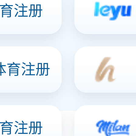
敦
京
新
加
坡
巴
西