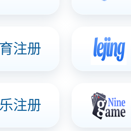
华体官网网络化安全体系
华体官网平台架构，实现用户与数据全链路防护，构建系统级安
身份验证
网络防
登录、行为识
WAF规则、
、设备绑定
别、服务稳
安全核心
数据加密
行为审