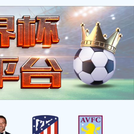
App
公司
体育
注册入口
简介
焦点
便捷
、高清视频、 实时比分与