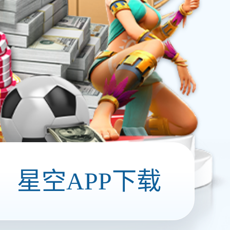
安全登录器
具
采用轻量化架构与加密访问机
Mac 与
制，适配多种设备系统，有效
，帮助用户稳
防劫持、防屏蔽，保障平台访
轻松绕过访
问安全性和数据一致性。
同步与内容
。