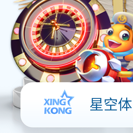
华体官网全站App
我们推出的原生应用覆盖体育、电竞等热门内容，
支持赛事查看、数据浏览与多端同步，结合高清直
播与智能提醒，为用户带来高效、流畅的体验。