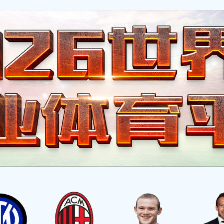
体官网
· 体育观看更
球迷专属的数字主场。
华体官网网页版
提供多终端支持
赛事推荐，让你随时随地畅享体育内容。
网页端入口
下载APP