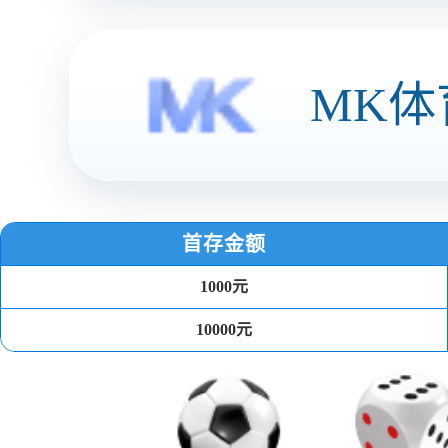
字段加
从注册
1
如何注册成为平台用户？
请点击首页右上角“注册”按钮，填写手机