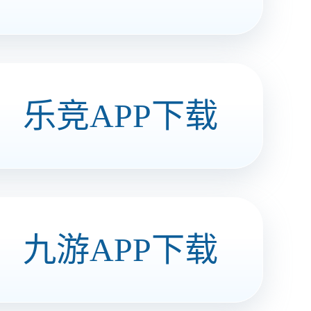
全网。
护
异常流量识
定性保障
计