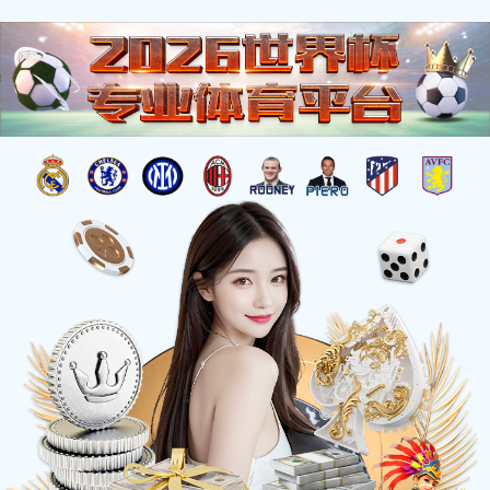
注册入口
隐私政策
一、引言
华体官网平台为用户提供便捷、实时的体育赛事内容，在保障服
务体验的同时，我们高度重视个人隐私保护。
二、信息收集范围
我们可能收集以下信息：